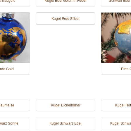
 Blattgold
Kugel Edel Gold mit Feder
Schwan Edel 
Kugel Erde Silber
rde Gold
Erde G
laumeise
Kugel Eichelhäher
Kugel Ro
warz Sonne
Kugel Schwarz Edel
Kugel Schwa