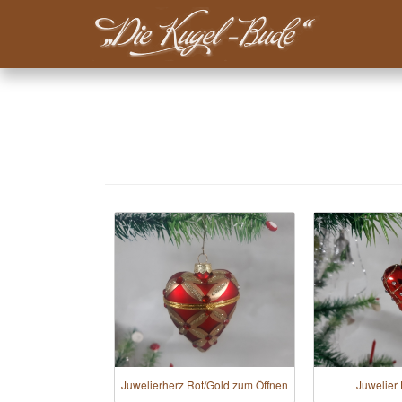
Main-
Menu-
Direkt
Kugelbude
zum
Inhalt
Juwelierherz Rot/Gold zum Öffnen
Juwelier 