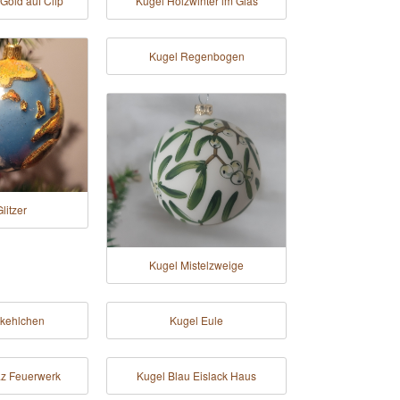
Gold auf Clip
Kugel Holzwinter im Glas
Kugel Regenbogen
litzer
Kugel Mistelzweige
tkehlchen
Kugel Eule
z Feuerwerk
Kugel Blau Eislack Haus