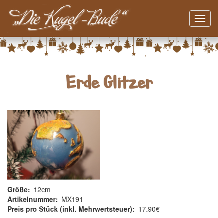
Navig
aktivi
Direkt
zum
Inhalt
Erde Glitzer
Größe
12cm
Artikelnummer
MX191
Preis pro Stück (inkl. Mehrwertsteuer)
17.90€