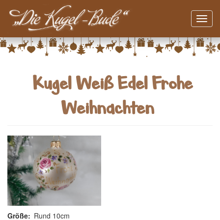
Navig
aktivi
Direkt
zum
Inhalt
Kugel Weiß Edel Frohe
Weihnachten
Größe
Rund 10cm