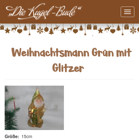
Navig
aktivi
Direkt
zum
Inhalt
Weihnachtsmann Grün mit
Glitzer
Größe
15cm