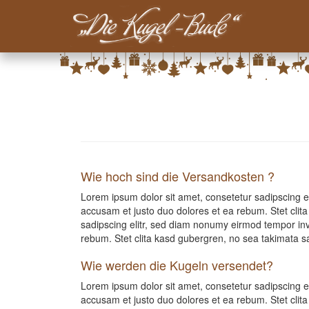
Main-
Menu-
Direkt
Kugelbude
zum
Inhalt
Wie hoch sind die Versandkosten ?
Lorem ipsum dolor sit amet, consetetur sadipscing e
accusam et justo duo dolores et ea rebum. Stet clit
sadipscing elitr, sed diam nonumy eirmod tempor inv
rebum. Stet clita kasd gubergren, no sea takimata s
Wie werden die Kugeln versendet?
Lorem ipsum dolor sit amet, consetetur sadipscing e
accusam et justo duo dolores et ea rebum. Stet clit