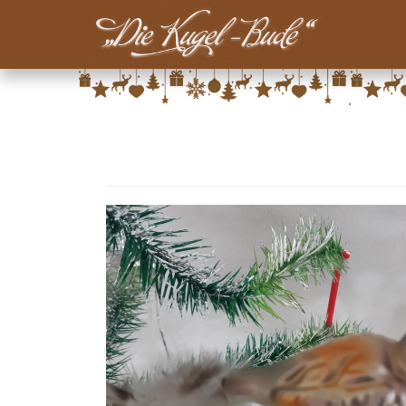
Main-
Menu-
Direkt
Kugelbude
zum
Inhalt