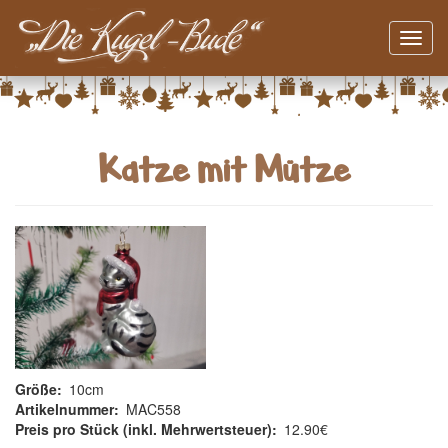
Navig
aktivi
Direkt
zum
Inhalt
Katze mit Mütze
Größe
10cm
Artikelnummer
MAC558
Preis pro Stück (inkl. Mehrwertsteuer)
12.90€