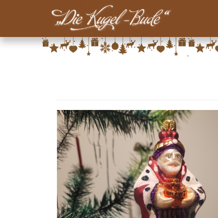
Main-
Menu-
Direkt
Kugelbude
zum
Inhalt