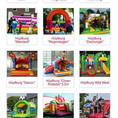
Hüpfburg
Hüpfburg
Hüpfburg
"Standard"
"Regenbogen"
"Dschungel"
Hüpfburg "Clown
Hüpfburg "Saloon"
Hüpfburg Wild West
Rutsche" 5,5m