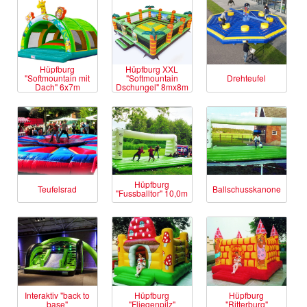
Hüpfburg
Hüpfburg XXL
"Softmountain mit
"Softmountain
Drehteufel
Dach" 6x7m
Dschungel" 8mx8m
Hüpfburg
Teufelsrad
Ballschusskanone
"Fussballtor" 10,0m
Interaktiv "back to
Hüpfburg
Hüpfburg
base"
"Fliegenpilz"
"Ritterburg"