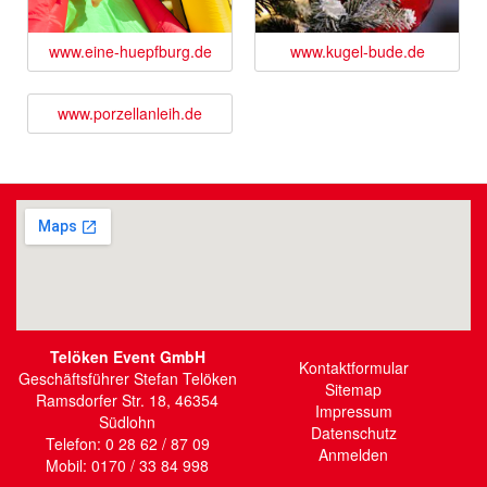
www.eine-huepfburg.de
www.kugel-bude.de
www.porzellanleih.de
Telöken Event GmbH
Kontaktformular
Geschäftsführer Stefan Telöken
Sitemap
Ramsdorfer Str. 18, 46354
Impressum
Südlohn
Datenschutz
Telefon: 0 28 62 / 87 09
Anmelden
Mobil: 0170 / 33 84 998