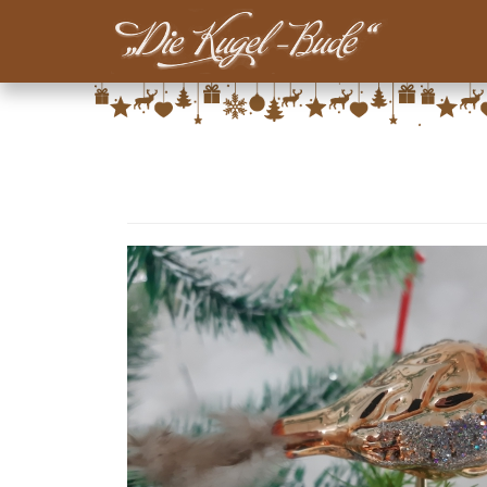
Main-
Menu-
Direkt
Kugelbude
zum
Inhalt