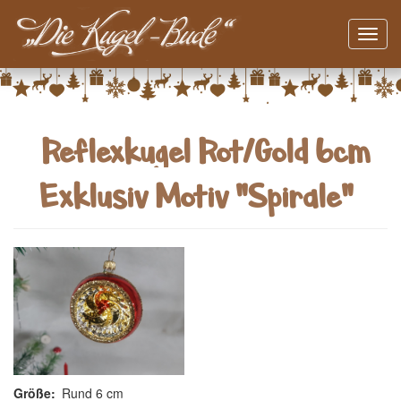
Navig
aktivi
Direkt
zum
Inhalt
Reflexkugel Rot/Gold 6cm
Exklusiv Motiv "Spirale"
Größe
Rund 6 cm