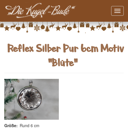
Navig
aktivi
Direkt
zum
Inhalt
Reflex Silber Pur 6cm Motiv
"Blüte"
Größe
Rund 6 cm