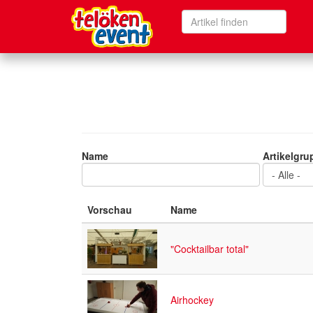
Main
Artikel
navigation
finden
Search
Direkt
zum
Inhalt
Name
Artikelgru
Vorschau
Name
"Cocktailbar total"
Airhockey