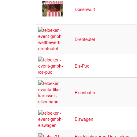
Dosenwurf
Drehteufel
Eis-Puc
Eisenbahn
Eiswagen
Elektrischer Hau-Den-Lukas