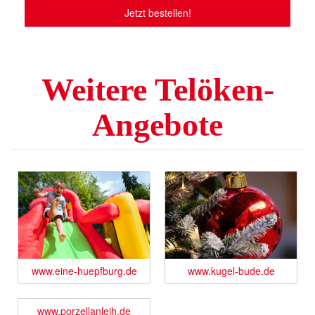
Jetzt bestellen!
Weitere Telöken-
Angebote
www.eine-huepfburg.de
www.kugel-bude.de
www.porzellanleih.de