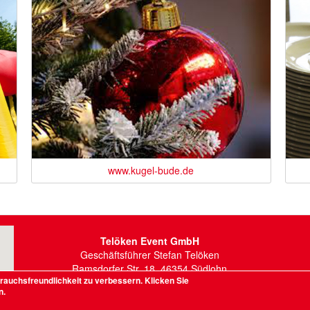
www.kugel-bude.de
Telöken Event GmbH
Geschäftsführer Stefan Telöken
Ramsdorfer Str. 18, 46354 Südlohn
rauchsfreundlichkeit zu verbessern. Klicken Sie
Telefon: 0 28 62 / 87 09
n.
Mobil: 0170 / 33 84 998