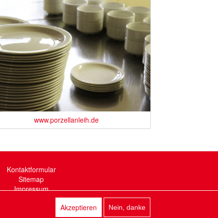
www.porzellanleih.de
Kontaktformular
Sitemap
Impressum
Datenschutz
Akzeptieren
Anmelden
Nein, danke