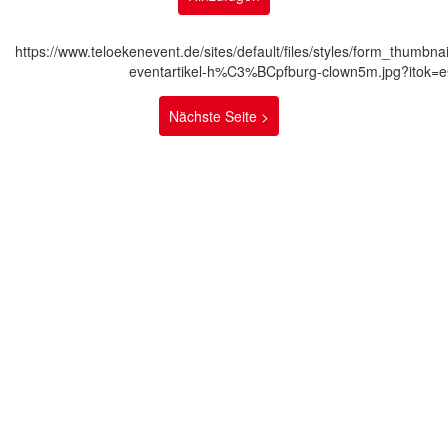
https://www.teloekenevent.de/sites/default/files/styles/form_thumbnail
eventartikel-h%C3%BCpfburg-clown5m.jpg?itok
Nächste Seite >