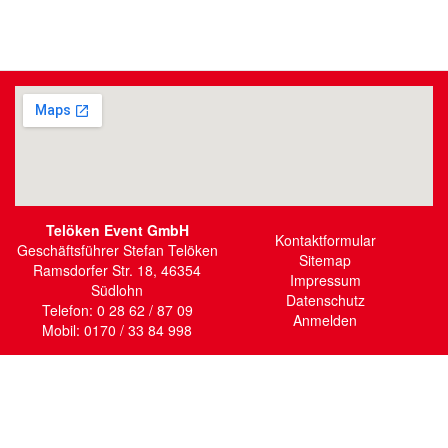
Telöken Event GmbH
Kontaktformular
Geschäftsführer Stefan Telöken
Sitemap
Ramsdorfer Str. 18, 46354
Impressum
Südlohn
Datenschutz
Telefon: 0 28 62 / 87 09
Anmelden
Mobil: 0170 / 33 84 998
Bilder
Mietartikel
ist
https://www.teloekenevent.de/sites/default/files/styles/form_thumbnail/p
eventartikel-