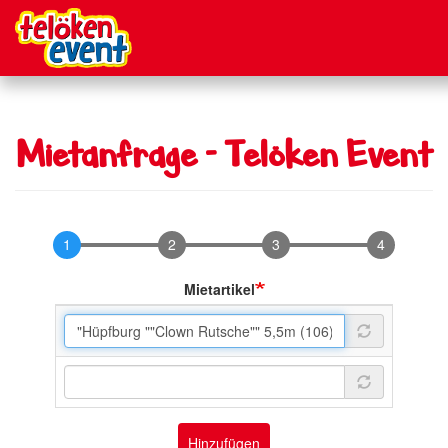
Direkt
zum
Inhalt
Mietanfrage - Telöken Event
1
2
3
4
Mietartikel
Mietartikel
Mietartikel
Hinzufügen